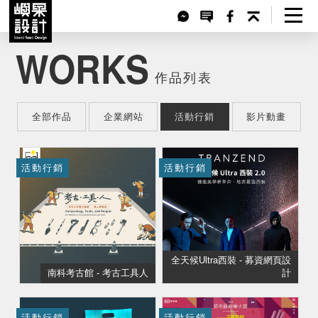
WORKS
作品列表
全部作品
企業網站
活動行銷
影片動畫
活動行銷
活動行銷
全天候Ultra西裝 - 募資網頁設
南科考古館 - 考古工具人
計
活動行銷
活動行銷