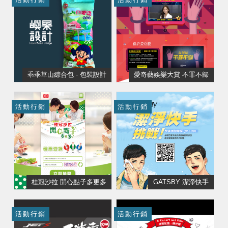
乖乖草山綜合包 - 包裝設計
愛奇藝娛樂大賞 不罪不歸
活動行銷
活動行銷
桂冠沙拉 開心點子多更多
GATSBY 潔淨快手
活動行銷
活動行銷